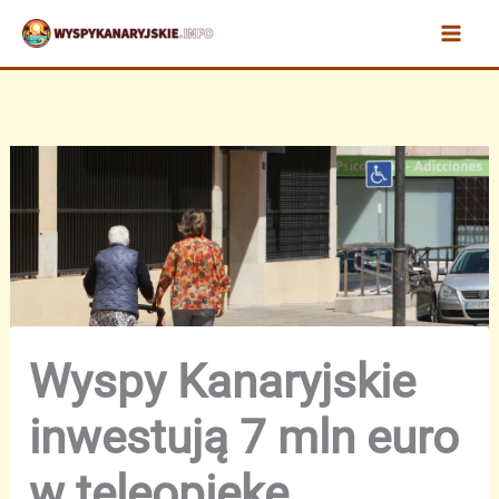
Przejdź
do
treści
Wyspy Kanaryjskie
inwestują 7 mln euro
w teleopiekę