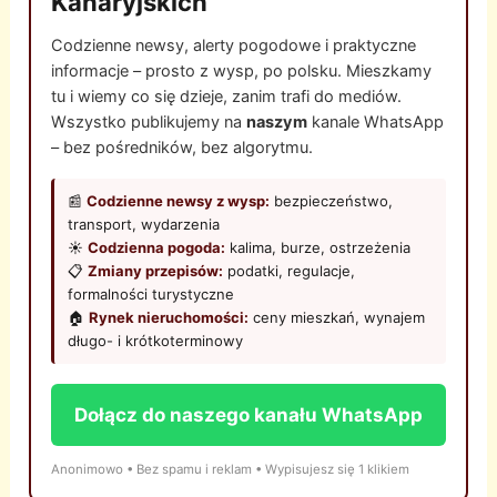
Kanaryjskich
Codzienne newsy, alerty pogodowe i praktyczne
informacje – prosto z wysp, po polsku. Mieszkamy
tu i wiemy co się dzieje, zanim trafi do mediów.
Wszystko publikujemy na
naszym
kanale WhatsApp
– bez pośredników, bez algorytmu.
📰
Codzienne newsy z wysp:
bezpieczeństwo,
transport, wydarzenia
☀️
Codzienna pogoda:
kalima, burze, ostrzeżenia
📋
Zmiany przepisów:
podatki, regulacje,
formalności turystyczne
🏠
Rynek nieruchomości:
ceny mieszkań, wynajem
długo- i krótkoterminowy
Dołącz do naszego kanału WhatsApp
Anonimowo • Bez spamu i reklam • Wypisujesz się 1 klikiem