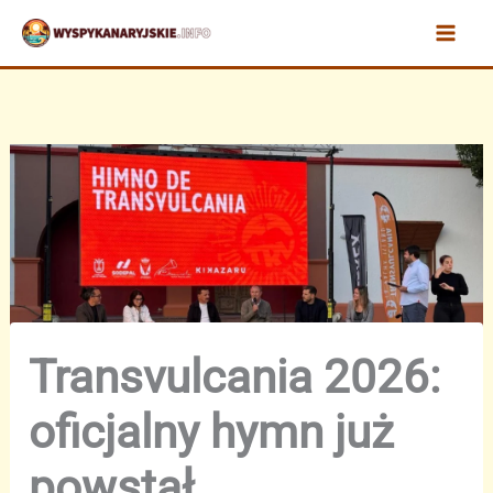
Przejdź
do
treści
Transvulcania 2026:
oficjalny hymn już
powstał