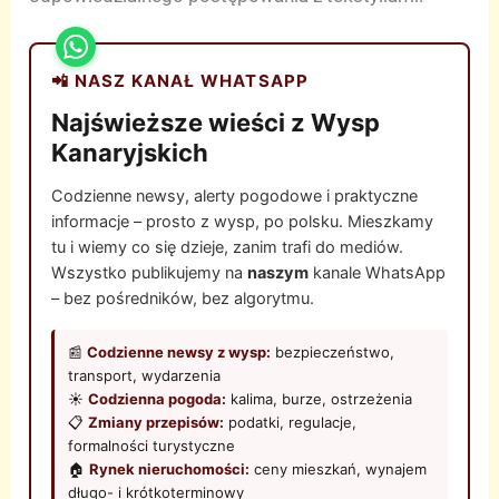
📲 NASZ KANAŁ WHATSAPP
Najświeższe wieści z Wysp
Kanaryjskich
Codzienne newsy, alerty pogodowe i praktyczne
informacje – prosto z wysp, po polsku. Mieszkamy
tu i wiemy co się dzieje, zanim trafi do mediów.
Wszystko publikujemy na
naszym
kanale WhatsApp
– bez pośredników, bez algorytmu.
📰
Codzienne newsy z wysp:
bezpieczeństwo,
transport, wydarzenia
☀️
Codzienna pogoda:
kalima, burze, ostrzeżenia
📋
Zmiany przepisów:
podatki, regulacje,
formalności turystyczne
🏠
Rynek nieruchomości:
ceny mieszkań, wynajem
długo- i krótkoterminowy