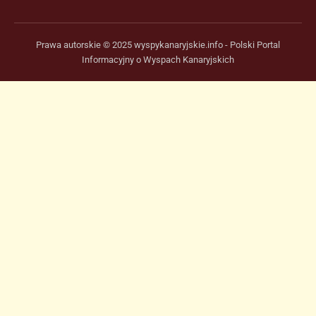
Prawa autorskie © 2025 wyspykanaryjskie.info - Polski Portal
Informacyjny o Wyspach Kanaryjskich