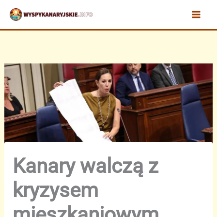
Przejdź
do
treści
Kanary walczą z
kryzysem
mieszkaniowym.