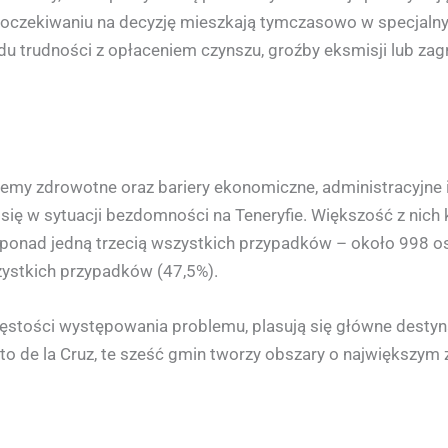
w oczekiwaniu na decyzję mieszkają tymczasowo w specjalny
u trudności z opłaceniem czynszu, groźby eksmisji lub zagr
oblemy zdrowotne oraz bariery ekonomiczne, administracyjn
 się w sytuacji bezdomności na Teneryfie. Większość z nich
 ponad jedną trzecią wszystkich przypadków – około 998 o
ystkich przypadków (47,5%).
zęstości występowania problemu, plasują się główne destyn
rto de la Cruz, te sześć gmin tworzy obszary o największy