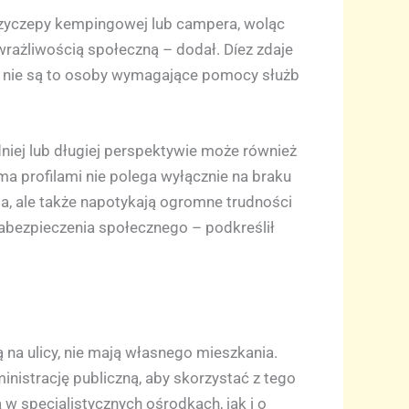
rzyczepy kempingowej lub campera, woląc
 wrażliwością społeczną – dodał. Díez zdaje
ie nie są to osoby wymagające pomocy służb
edniej lub długiej perspektywie może również
 profilami nie polega wyłącznie na braku
a, ale także napotykają ogromne trudności
zabezpieczenia społecznego – podkreślił
ią na ulicy, nie mają własnego mieszkania.
inistrację publiczną, aby skorzystać z tego
 specjalistycznych ośrodkach, jak i o