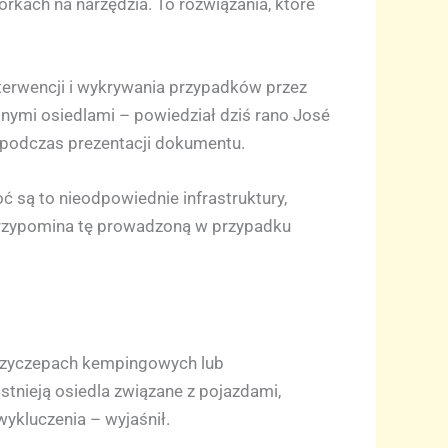
ach na narzędzia. To rozwiązania, które
nterwencji i wykrywania przypadków przez
lnymi osiedlami – powiedział dziś rano José
a, podczas prezentacji dokumentu.
oć są to nieodpowiednie infrastruktury,
a przypomina tę prowadzoną w przypadku
 przyczepach kempingowych lub
stnieją osiedla związane z pojazdami,
wykluczenia – wyjaśnił.