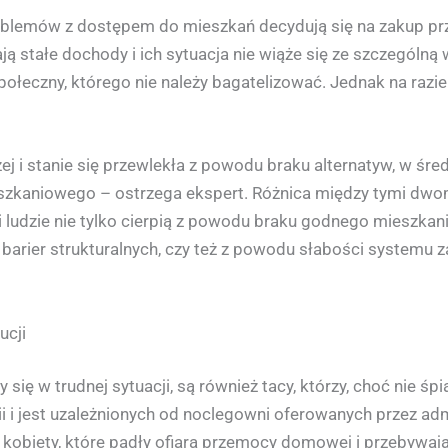
roblemów z dostępem do mieszkań decydują się na zakup p
ją stałe dochody i ich sytuacja nie wiąże się ze szczególną
połeczny, którego nie należy bagatelizować. Jednak na raz
żej i stanie się przewlekła z powodu braku alternatyw, w śr
zkaniowego – ostrzega ekspert. Różnica między tymi dwoma
 ludzie nie tylko cierpią z powodu braku godnego mieszkani
 barier strukturalnych, czy też z powodu słabości systemu 
ucji
się w trudnej sytuacji, są również tacy, którzy, choć nie śp
ii i jest uzależnionych od noclegowni oferowanych przez adm
biety, które padły ofiarą przemocy domowej i przebywają w