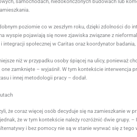
owych, samochodach, niedokończonych budowach lub komórk
amieszkania.
odobnym poziomie co w zeszłym roku, dzięki zdolności do i
 na wyspie pojawiają się nowe zjawiska związane z nieforma
a i integracji społecznej w Caritas oraz koordynator badani
niejsze niż w przypadku osoby śpiącej na ulicy, ponieważ ch
 są one zamknięte – wyjaśnił. W tym kontekście interwencj
u i innej metodologii pracy – dodał.
autach
ażyli, że coraz więcej osób decyduje się na zamieszkanie w
ednak, że w tym kontekście należy rozróżnić dwie grupy. – I
 alternatywy i bez pomocy nie są w stanie wyrwać się z tego 