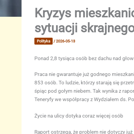
Kryzys mieszkanio
sytuacji skrajneg
Polityka
/
2026-05-13
Ponad 2,8 tysiąca osób bez dachu nad głow
Praca nie gwarantuje już godnego mieszkania
853 osób. To ludzie, którzy starają się prz
śpiąc pod gołym niebem. Tak wynika z rapo
Teneryfy we współpracy z Wydziałem ds. Polit
Życie na ulicy dotyka coraz więcej osób
Raport ostrzega, że problem nie dotyczy już