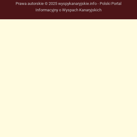
Prawa autorskie © 2025 wyspykanaryjskie.info - Polski Portal
Informacyjny o Wyspach Kanaryjskich