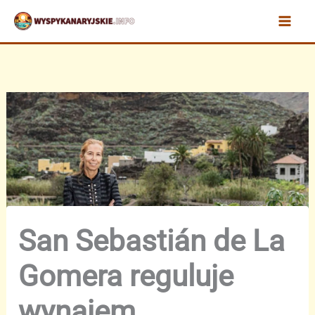
Przejdź
do
treści
San Sebastián de La
Gomera reguluje
wynajem