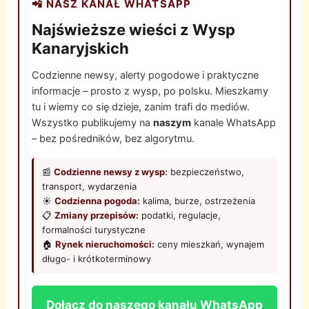
📲 NASZ KANAŁ WHATSAPP
Najświeższe wieści z Wysp
Kanaryjskich
Codzienne newsy, alerty pogodowe i praktyczne
informacje – prosto z wysp, po polsku. Mieszkamy
tu i wiemy co się dzieje, zanim trafi do mediów.
Wszystko publikujemy na
naszym
kanale WhatsApp
– bez pośredników, bez algorytmu.
📰
Codzienne newsy z wysp:
bezpieczeństwo,
transport, wydarzenia
☀️
Codzienna pogoda:
kalima, burze, ostrzeżenia
📋
Zmiany przepisów:
podatki, regulacje,
formalności turystyczne
🏠
Rynek nieruchomości:
ceny mieszkań, wynajem
długo- i krótkoterminowy
Dołącz do naszego kanału WhatsApp