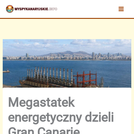
Przejdź
do
treści
Megastatek
energetyczny dzieli
Gran Canarię.