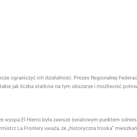
że ograniczyć ich działalność. Prezes Regionalnej Federac
 takie jak liczba statków na tym obszarze i możliwość poło
 że wyspa El Hierro była zawsze światowym punktem odniesi
urmistrz La Frontery uważa, że „historyczna troska” mieszk