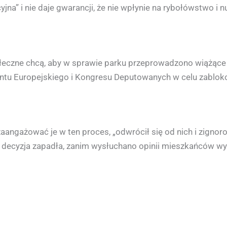
jna” i nie daje gwarancji, że nie wpłynie na rybołówstwo i 
łeczne chcą, aby w sprawie parku przeprowadzono wiążące
tu Europejskiego i Kongresu Deputowanych w celu zablokow
 zaangażować je w ten proces, „odwrócił się od nich i zigno
 że decyzja zapadła, zanim wysłuchano opinii mieszkańców wy