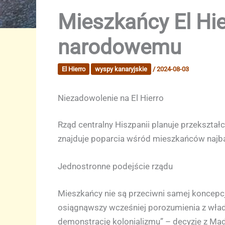
Mieszkańcy El Hi
narodowemu
El Hierro
wyspy kanaryjskie
/
2024-08-03
Niezadowolenie na El Hierro
Rząd centralny Hiszpanii planuje przekształ
znajduje poparcia wśród mieszkańców najbar
Jednostronne podejście rządu
Mieszkańcy nie są przeciwni samej koncepcji
osiągnąwszy wcześniej porozumienia z władz
demonstrację kolonializmu” – decyzje z Ma