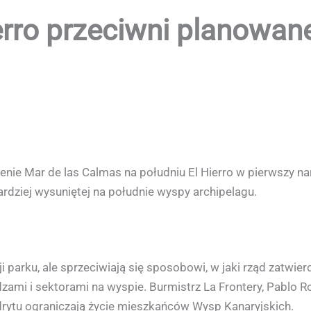
erro przeciwni planowa
cenie Mar de las Calmas na południu El Hierro w pierwszy na
dziej wysuniętej na południe wyspy archipelagu.
 parku, ale sprzeciwiają się sposobowi, w jaki rząd zatwierd
ami i sektorami na wyspie. Burmistrz La Frontery, Pablo R
drytu ograniczają życie mieszkańców Wysp Kanaryjskich.