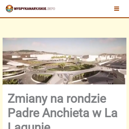
Przejdź
do
treści
Zmiany na rondzie
Padre Anchieta w La
Lagunie