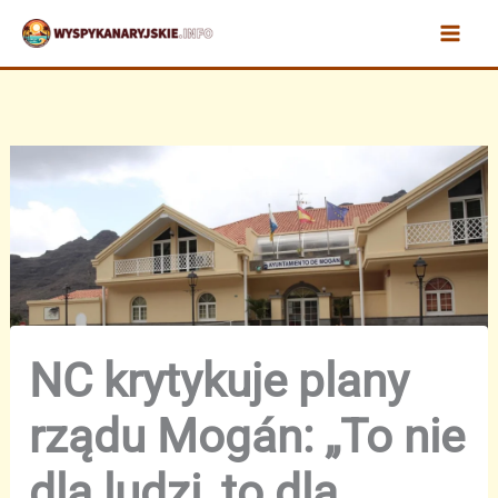
Przejdź
do
treści
NC krytykuje plany
rządu Mogán: „To nie
dla ludzi, to dla