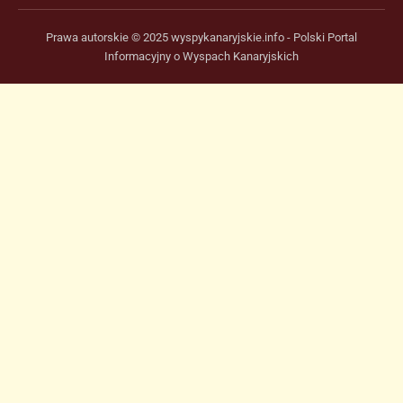
Prawa autorskie © 2025 wyspykanaryjskie.info - Polski Portal
Informacyjny o Wyspach Kanaryjskich