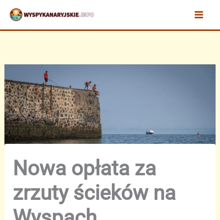
Przejdź
do
treści
Nowa opłata za
zrzuty ścieków na
Wyspach