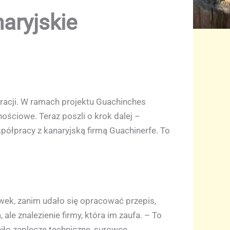
aryjskie
iracji. W ramach projektu Guachinches
ościowe. Teraz poszli o krok dalej –
ółpracy z kanaryjską firmą Guachinerfe. To
awek, zanim udało się opracować przepis,
le znalezienie firmy, która im zaufa. – To
iło zaplecze techniczne, surowce,