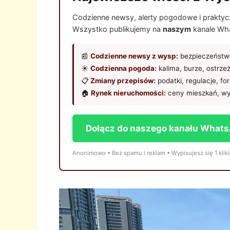
Codzienne newsy, alerty pogodowe i praktyczn
Wszystko publikujemy na
naszym
kanale Wha
📰
Codzienne newsy z wysp:
bezpieczeństwo
☀️
Codzienna pogoda:
kalima, burze, ostrze
📋
Zmiany przepisów:
podatki, regulacje, fo
🏠
Rynek nieruchomości:
ceny mieszkań, wy
Dołącz do naszego kanału What
Anonimowo • Bez spamu i reklam • Wypisujesz się 1 klik