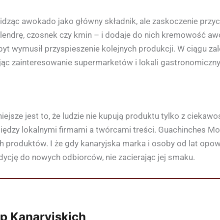
dząc awokado jako główny składnik, ale zaskoczenie przy
lendrę, czosnek czy kmin – i dodaje do nich kremowość awo
pyt wymusił przyspieszenie kolejnych produkcji. W ciągu zal
jąc zainteresowanie supermarketów i lokali gastronomiczny
jsze jest to, że ludzie nie kupują produktu tylko z ciekawoś
iędzy lokalnymi firmami a twórcami treści. Guachinches M
h produktów. I że gdy kanaryjska marka i osoby od lat opow
ycję do nowych odbiorców, nie zacierając jej smaku.
p Kanaryjskich