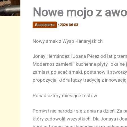
Nowe mojo z awok
Gospodarka
/
2026-06-03
Nowy smak z Wysp Kanaryjskich
Jonay Hernández i Joana Pérez od lat przem
Modernos zamienili kuchenne płyty, lokalne 
zamiast polecać smaki, postanowili stworz
propozycja, która łączy tradycję z innowacją
Ponad cztery miesiące testów
Pomysł nie narodził się z dnia na dzień. Za
który zadowolił wszystkich. Dla Jonaya i Jo
bardzo trudne, żeby kanaryjskie przedsiębio