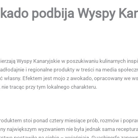
ado podbija Wyspy Kan
ierzają Wyspy Kanaryjskie w poszukiwaniu kulinarnych insp
jadłodajnie i regionalne produkty w treści na media społeczn
yć własny. Efektem jest mojo z awokado, opracowany we wsp
, nie tracąc przy tym lokalnego charakteru.
 produktem stoi ponad cztery miesiące prób, rozmów i popr
any największym wyzwaniem nie była jednak sama receptura, a
rstwo postawiło na ciebie – wyjaśniają. Guachinerfe zapewn