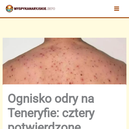
Przejdź
do
treści
Ognisko odry na
Teneryfie: cztery
potwierdzone