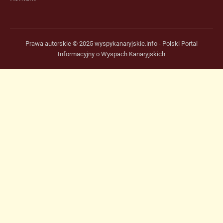
Prawa autorskie © 2025 wyspykanaryjskie.info - Polski Portal
Informacyjny o Wyspach Kanaryjskich