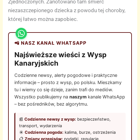
Zjednoczonych. Zanotowano tam śmierć
niezaszczepionego dziecka z powodu tej choroby,
której łatwo można zapobiec.
📲 NASZ KANAŁ WHATSAPP
Najświeższe wieści z Wysp
Kanaryjskich
Codzienne newsy, alerty pogodowe i praktyczne
informacje – prosto z wysp, po polsku. Mieszkamy
tu i wiemy co się dzieje, zanim trafi do mediów.
Wszystko publikujemy na
naszym
kanale WhatsApp
– bez pośredników, bez algorytmu.
📰
Codzienne newsy z wysp:
bezpieczeństwo,
transport, wydarzenia
☀️
Codzienna pogoda:
kalima, burze, ostrzeżenia
📋
Zmiany przepisów:
podatki, regulacje,