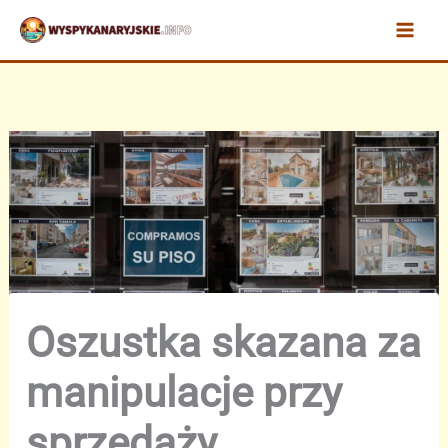
Przejdź
do
treści
Oszustka skazana za
manipulacje przy
sprzedaży