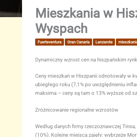
Mieszkania w His
Wyspach
Fuerteventura
Gran Canaria
Lanzarote
mieszkani
Dynamiczny wzrost cen na hiszpańskim ryn
Ceny mieszkań w Hiszpanii odnotowały w kw
ubiegłego roku (7,1% po uwzględnieniu infla
maksima – ceny są tam o 13% wyższe od szc
Zróżnicowanie regionalne wzrostów
Według danych firmy rzeczoznawczej Tinsa,
(10%). Kolejne miejsca zajęły: wybrzeże Mo