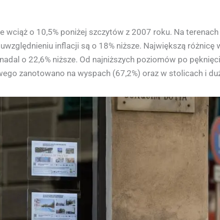
e wciąż o 10,5% poniżej szczytów z 2007 roku. Na terenach
 uwzględnieniu inflacji są o 18% niższe. Największą różnic
nadal o 22,6% niższe. Od najniższych poziomów po pęknięci
wego zanotowano na wyspach (67,2%) oraz w stolicach i du