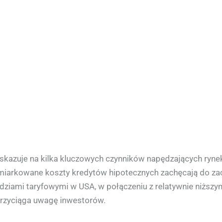
 wskazuje na kilka kluczowych czynników napędzających rynek
arkowane koszty kredytów hipotecznych zachęcają do zac
iami taryfowymi w USA, w połączeniu z relatywnie niższy
przyciąga uwagę inwestorów.