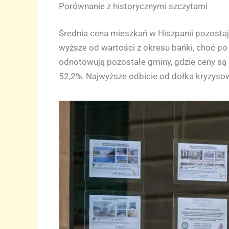
Porównanie z historycznymi szczytami
Średnia cena mieszkań w Hiszpanii pozostaj
wyższe od wartości z okresu bańki, choć po
odnotowują pozostałe gminy, gdzie ceny są 
52,2%. Najwyższe odbicie od dołka kryzyso