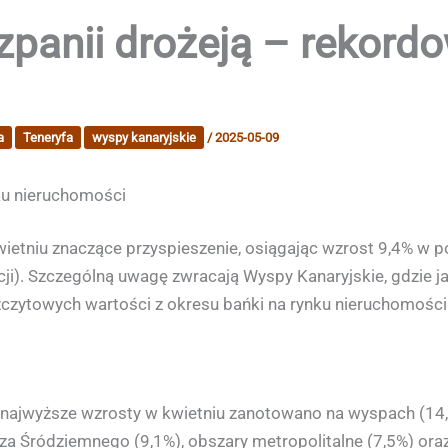
zpanii drożeją – rekord
a
Teneryfa
wyspy kanaryjskie
/
2025-05-09
ku nieruchomości
ietniu znaczące przyspieszenie, osiągając wzrost 9,4% w 
cji). Szczególną uwagę zwracają Wyspy Kanaryjskie, gdzie j
zytowych wartości z okresu bańki na rynku nieruchomości
 najwyższe wzrosty w kwietniu zanotowano na wyspach (14,2
rza Śródziemnego (9,1%), obszary metropolitalne (7,5%) or