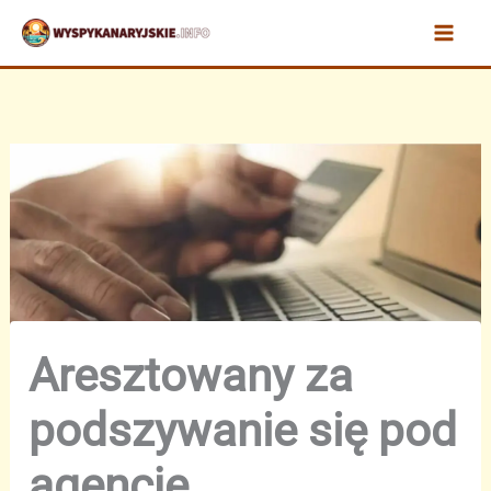
Przejdź
do
treści
Aresztowany za
podszywanie się pod
agencję