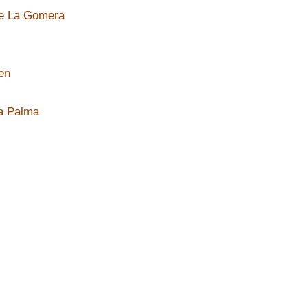
de La Gomera
en
a Palma