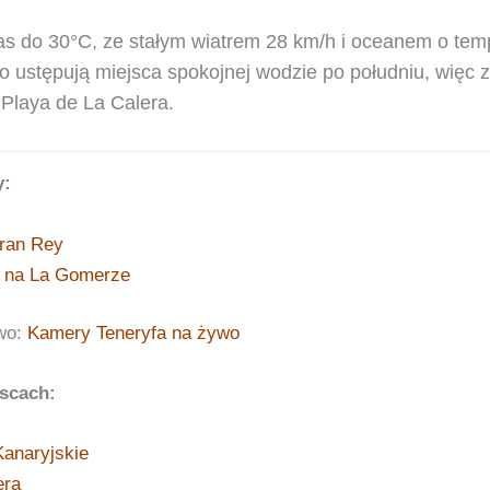
as do 30°C, ze stałym wiatrem 28 km/h i oceanem o tem
 ustępują miejsca spokojnej wodzie po południu, więc z
Playa de La Calera.
y:
Gran Rey
e na La Gomerze
wo:
Kamery Teneryfa na żywo
scach:
anaryjskie
era