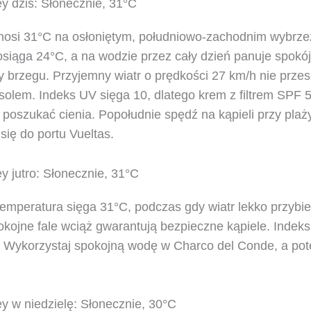
y dziś: Słonecznie, 31°C
nosi 31°C na osłoniętym, południowo-zachodnim wybrz
siąga 24°C, a na wodzie przez cały dzień panuje spokój
zy brzegu. Przyjemny wiatr o prędkości 27 km/h nie prz
olem. Indeks UV sięga 10, dlatego krem z filtrem SPF 
 poszukać cienia. Popołudnie spędź na kąpieli przy plaż
się do portu Vueltas.
 jutro: Słonecznie, 31°C
temperatura sięga 31°C, podczas gdy wiatr lekko przybie
kojne fale wciąż gwarantują bezpieczne kąpiele. Indeks
 Wykorzystaj spokojną wodę w Charco del Conde, a pot
y w niedzielę: Słonecznie, 30°C