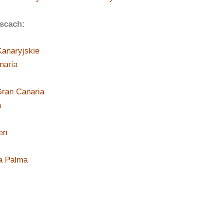
scach:
anaryjskie
naria
ran Canaria
n
en
a Palma