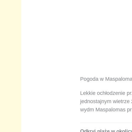
Pogoda w Maspalomas
Lekkie ochłodzenie p
jednostajnym wietrze 
wydm Maspalomas prz
Odkryj plaże w okolic