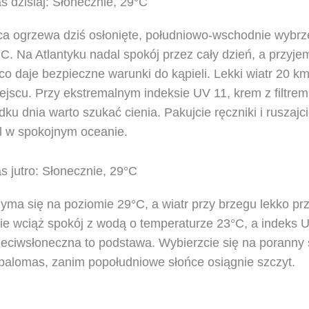
dzisiaj: Słonecznie, 29°C
ca ogrzewa dziś osłonięte, południowo-wschodnie wybrz
C. Na Atlantyku nadal spokój przez cały dzień, a przyj
o daje bezpieczne warunki do kąpieli. Lekki wiatr 20 k
miejscu. Przy ekstremalnym indeksie UV 11, krem z filtre
ku dnia warto szukać cienia. Pakujcie ręczniki i ruszajc
l w spokojnym oceanie.
jutro: Słonecznie, 29°C
zyma się na poziomie 29°C, a wiatr przy brzegu lekko prz
ie wciąż spokój z wodą o temperaturze 23°C, a indeks 
zeciwsłoneczna to podstawa. Wybierzcie się na poranny 
palomas, zanim popołudniowe słońce osiągnie szczyt.