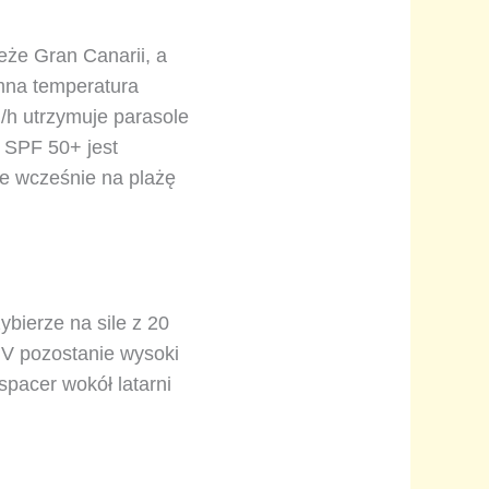
eże Gran Canarii, a
emna temperatura
m/h utrzymuje parasole
m SPF 50+ jest
ie wcześnie na plażę
ybierze na sile z 20
UV pozostanie wysoki
spacer wokół latarni