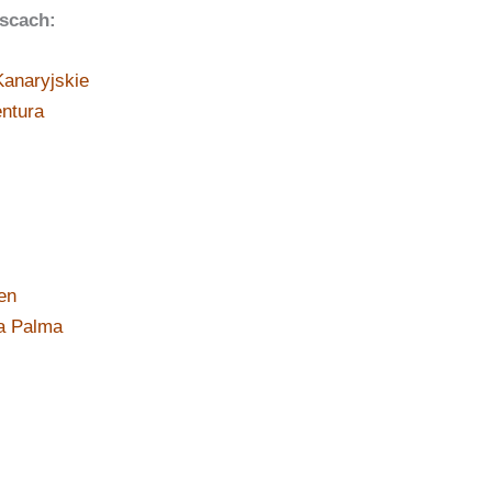
scach:
anaryjskie
ntura
en
a Palma