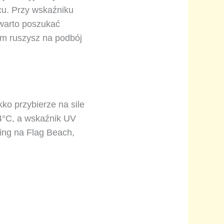
cu. Przy wskaźniku
 warto poszukać
im ruszysz na podbój
ko przybierze na sile
24°C, a wskaźnik UV
fing na Flag Beach,