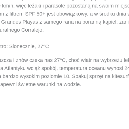
km/h, więc leżaki i parasole pozostaną na swoim miejs
m z filtrem SPF 50+ jest obowiązkowy, a w środku dnia
na Grandes Playas z samego rana na poranną kąpiel, zan
uralnego Corralejo.
tro: Słonecznie, 27°C
szcza i znów czeka nas 27°C, choć wiatr na wybrzeżu lek
Na Atlantyku wciąż spokój, temperatura oceanu wynosi 
a bardzo wysokim poziomie 10. Spakuj sprzęt na kitesur
r zapewni świetne warunki na wodzie.