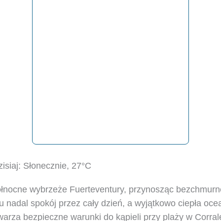
isiaj: Słonecznie, 27°C
ółnocne wybrzeże Fuerteventury, przynosząc bezchmurn
ku nadal spokój przez cały dzień, a wyjątkowo ciepła oc
arza bezpieczne warunki do kąpieli przy plaży w Corral