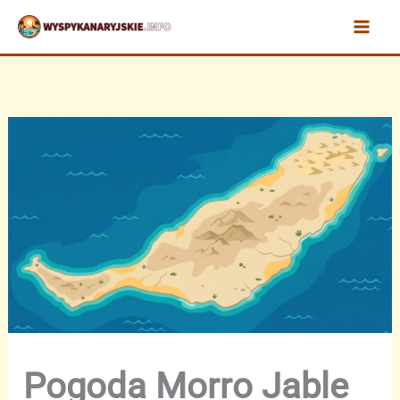
Przejdź
do
treści
Pogoda Morro Jable