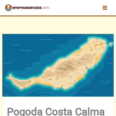
Przejdź
do
treści
Pogoda Costa Calma