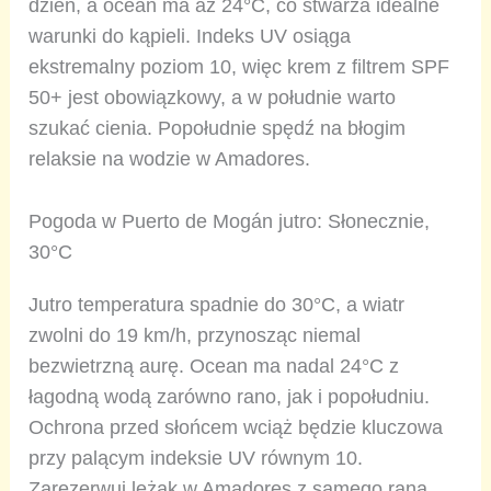
dzień, a ocean ma aż 24°C, co stwarza idealne
warunki do kąpieli. Indeks UV osiąga
ekstremalny poziom 10, więc krem z filtrem SPF
50+ jest obowiązkowy, a w południe warto
szukać cienia. Popołudnie spędź na błogim
relaksie na wodzie w Amadores.
Pogoda w Puerto de Mogán jutro: Słonecznie,
30°C
Jutro temperatura spadnie do 30°C, a wiatr
zwolni do 19 km/h, przynosząc niemal
bezwietrzną aurę. Ocean ma nadal 24°C z
łagodną wodą zarówno rano, jak i popołudniu.
Ochrona przed słońcem wciąż będzie kluczowa
przy palącym indeksie UV równym 10.
Zarezerwuj leżak w Amadores z samego rana,