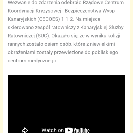
Wezwanie do zdarzenia odebrało Rządowe Centrum
Koordynacji Kryzysowej i Bezpieczeństwa Wysp
Kanaryjskich (CECOES) 1-1-2. Na miejsce
skierowano zespół ratowniczy z Kanaryjskiej Służby
Ratowniczej (SUC). Okazało się, że w wyniku kolizji
rannych zostało osiem osób, które z niewielkimi
obrażeniami zostały przewiezione do pobliskiego
centrum medycznego.