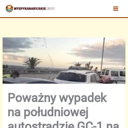
Przejdź
do
treści
Poważny wypadek
na południowej
autostradzie GC-1 na