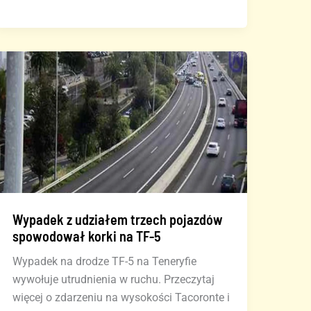
pracodawców
hotelowych
na
Teneryfie
uruchamia
pilotażowy
projekt
transportu
zbiorowego
dla
pracowników
w
Wypadek z udziałem trzech pojazdów
Adeje
spowodował korki na TF-5
Wypadek na drodze TF-5 na Teneryfie
wywołuje utrudnienia w ruchu. Przeczytaj
więcej o zdarzeniu na wysokości Tacoronte i