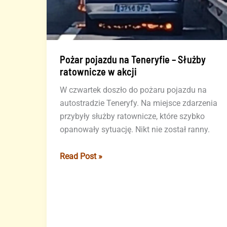
Pożar pojazdu na Teneryfie – Służby
ratownicze w akcji
W czwartek doszło do pożaru pojazdu na
autostradzie Teneryfy. Na miejsce zdarzenia
przybyły służby ratownicze, które szybko
opanowały sytuację. Nikt nie został ranny.
Pożar
Read Post »
pojazdu
na
Teneryfie
–
Służby