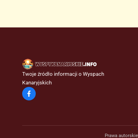
południowej
autostradzie
Teneryfy
Twoje źródło informacji o Wyspach
Kanaryjskich
Prawa autorskie