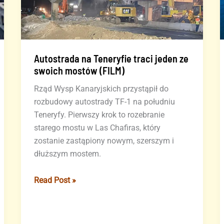
Autostrada na Teneryfie traci jeden ze
swoich mostów (FILM)
Rząd Wysp Kanaryjskich przystąpił do
rozbudowy autostrady TF-1 na południu
Teneryfy. Pierwszy krok to rozebranie
starego mostu w Las Chafiras, który
zostanie zastąpiony nowym, szerszym i
dłuższym mostem.
Autostrada
Read Post »
na
Teneryfie
traci