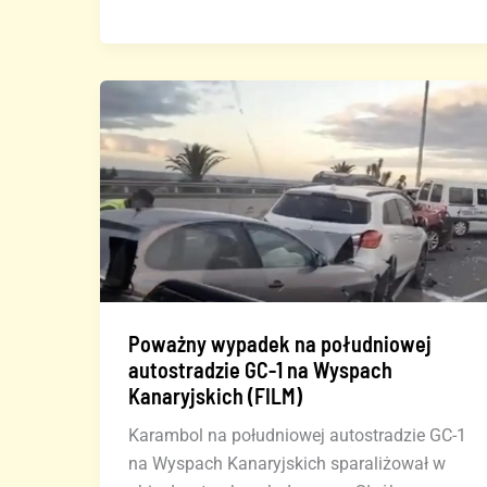
ratownicze
w
akcji
Poważny wypadek na południowej
autostradzie GC-1 na Wyspach
Kanaryjskich (FILM)
Karambol na południowej autostradzie GC-1
na Wyspach Kanaryjskich sparaliżował w