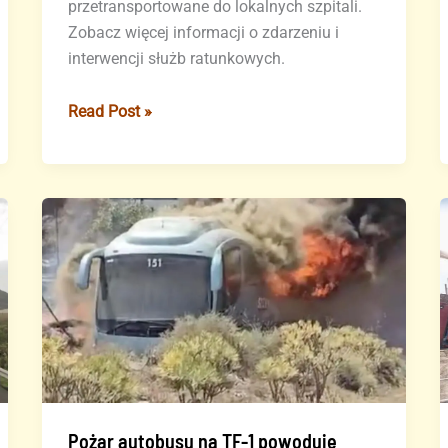
przetransportowane do lokalnych szpitali.
Zobacz więcej informacji o zdarzeniu i
interwencji służb ratunkowych.
Cztery
Read Post »
osoby
ranne
w
kolizji
na
autostradzie
TF-
1
na
Teneryfie
Pożar autobusu na TF-1 powoduje