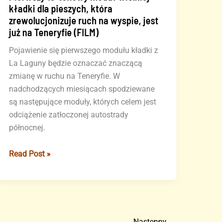
kładki dla pieszych, która
zrewolucjonizuje ruch na wyspie, jest
już na Teneryfie (FILM)
Pojawienie się pierwszego modułu kładki z
La Laguny będzie oznaczać znaczącą
zmianę w ruchu na Teneryfie. W
nadchodzących miesiącach spodziewane
są następujące moduły, których celem jest
odciążenie zatłoczonej autostrady
północnej.
Pierwszy
Read Post »
10-
tonowy
moduł
wielkiej
kładki
Następny
→