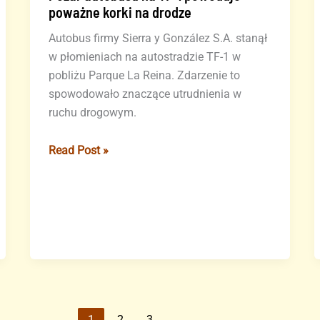
poważne korki na drodze
Autobus firmy Sierra y González S.A. stanął
w płomieniach na autostradzie TF-1 w
pobliżu Parque La Reina. Zdarzenie to
spowodowało znaczące utrudnienia w
ruchu drogowym.
Pożar
Read Post »
autobusu
na
TF-
1
powoduje
poważne
korki
na
drodze
1
2
3