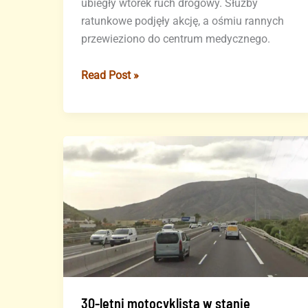
ubiegły wtorek ruch drogowy. Służby
ratunkowe podjęły akcję, a ośmiu rannych
przewieziono do centrum medycznego.
Poważny
Read Post »
wypadek
na
południowej
autostradzie
GC-
1
na
Wyspach
Kanaryjskich
(FILM)
30-letni motocyklista w stanie