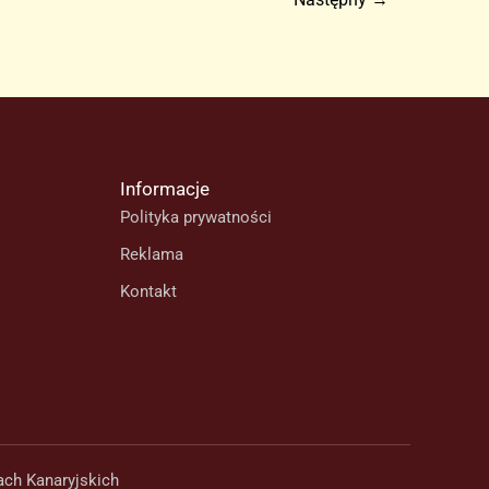
dla
pieszych,
która
zrewolucjonizuje
ruch
na
Informacje
wyspie,
Polityka prywatności
jest
już
Reklama
na
Kontakt
Teneryfie
(FILM)
ach Kanaryjskich