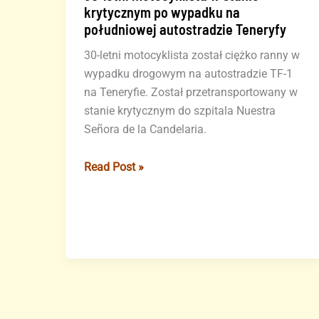
krytycznym po wypadku na
południowej autostradzie Teneryfy
30-letni motocyklista został ciężko ranny w
wypadku drogowym na autostradzie TF-1
na Teneryfie. Został przetransportowany w
stanie krytycznym do szpitala Nuestra
Señora de la Candelaria.
30-
Read Post »
letni
motocyklista
w
stanie
krytycznym
po
wypadku
na