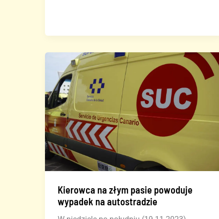
na
autostradzie
południowej
w
ciągu
najbliższych
kilku
dni
Kierowca na złym pasie powoduje
wypadek na autostradzie