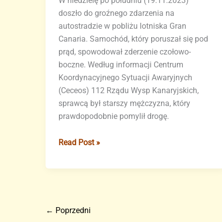
W niedzielę po południu (19.11.2023)
doszło do groźnego zdarzenia na
autostradzie w pobliżu lotniska Gran
Canaria. Samochód, który poruszał się pod
prąd, spowodował zderzenie czołowo-
boczne. Według informacji Centrum
Koordynacyjnego Sytuacji Awaryjnych
(Ceceos) 112 Rządu Wysp Kanaryjskich,
sprawcą był starszy mężczyzna, który
prawdopodobnie pomylił drogę.
Kierowca
Read Post »
na
złym
pasie
powoduje
wypadek
←
Poprzedni
na