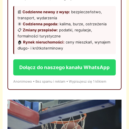
📰
Codzienne newsy z wysp:
bezpieczeństwo,
transport, wydarzenia
☀️
Codzienna pogoda:
kalima, burze, ostrzeżenia
📋
Zmiany przepisów:
podatki, regulacje,
formalności turystyczne
🏠
Rynek nieruchomości:
ceny mieszkań, wynajem
długo- i krótkoterminowy
Dołącz do naszego kanału WhatsApp
Anonimowo • Bez spamu i reklam • Wypisujesz się 1 klikiem