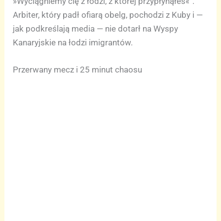
»Wyciągniemy cię z łodzi, z której przypłynąłeś«”.
Arbiter, który padł ofiarą obelg, pochodzi z Kuby i —
jak podkreślają media — nie dotarł na Wyspy
Kanaryjskie na łodzi imigrantów.
Przerwany mecz i 25 minut chaosu