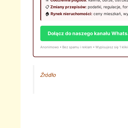
☀️
Codzienna pogoda:
kalima, burze, ostrze
📋
Zmiany przepisów:
podatki, regulacje, fo
🏠
Rynek nieruchomości:
ceny mieszkań, wy
Dołącz do naszego kanału What
Anonimowo • Bez spamu i reklam • Wypisujesz się 1 klik
Źródło