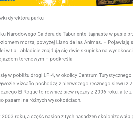
wki dyrektora parku
rku Narodowego Caldera de Taburiente, tajinaste w pasie 
iomem morza, powyżej Llano de las Ánimas. – Pojawiają s
ei w La Tabladicie znajdują się dwie skupiska na wysokośc
pojazdem terenowym – podkreśla.
je się w pobliżu drogi LP-4, w okolicy Centrum Turystyczneg
ąwozie Vizcaño pochodzą z pierwszego ręcznego siewu z 2
znego El Roque to również siew ręczny z 2006 roku, a te z 
ego pasami na różnych wysokościach.
w 2003 roku, a część nasion z tych nasadzeń skolonizowała