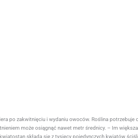
iera po zakwitnięciu i wydaniu owoców. Roślina potrzebuje od
itnieniem może osiągnąć nawet metr średnicy. – Im większa
kwiatostan składa się z tysięcy pojedynczych kwiatów ści