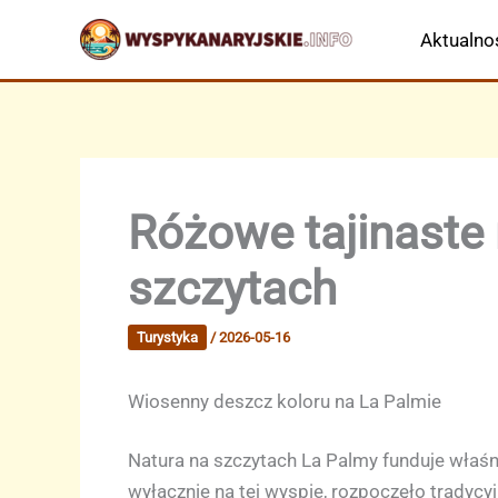
Przejdź
Aktualno
do
treści
Różowe tajinaste 
szczytach
Turystyka
/
2026-05-16
Wiosenny deszcz koloru na La Palmie
Natura na szczytach La Palmy funduje właśni
wyłącznie na tej wyspie, rozpoczęło tradycyj