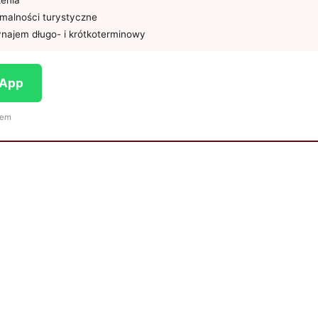
żenia
rmalności turystyczne
najem długo- i krótkoterminowy
sApp
iem