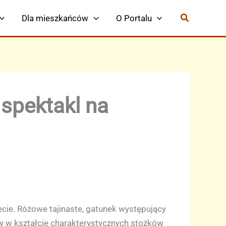
Dla mieszkańców
O Portalu
spektakl na
ecie. Różowe tajinaste, gatunek występujący
iny w kształcie charakterystycznych stożków