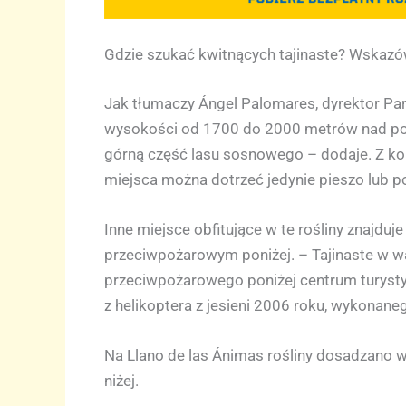
Gdzie szukać kwitnących tajinaste? Wskazó
Jak tłumaczy Ángel Palomares, dyrektor Pa
wysokości od 1700 do 2000 metrów nad poz
górną część lasu sosnowego – dodaje. Z kol
miejsca można dotrzeć jedynie pieszo lub 
Inne miejsce obfitujące w te rośliny znajdu
przeciwpożarowym poniżej. – Tajinaste w w
przeciwpożarowego poniżej centrum turystyc
z helikoptera z jesieni 2006 roku, wykonan
Na Llano de las Ánimas rośliny dosadzano 
niżej.