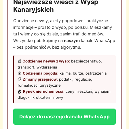
Najświeższe wieści z Wysp
Kanaryjskich
Codzienne newsy, alerty pogodowe i praktyczne
informacje – prosto z wysp, po polsku. Mieszkamy
tu i wiemy co się dzieje, zanim trafi do mediów.
Wszystko publikujemy na
naszym
kanale WhatsApp
– bez pośredników, bez algorytmu.
📰
Codzienne newsy z wysp:
bezpieczeństwo,
transport, wydarzenia
☀️
Codzienna pogoda:
kalima, burze, ostrzeżenia
📋
Zmiany przepisów:
podatki, regulacje,
formalności turystyczne
🏠
Rynek nieruchomości:
ceny mieszkań, wynajem
długo- i krótkoterminowy
Dołącz do naszego kanału WhatsApp