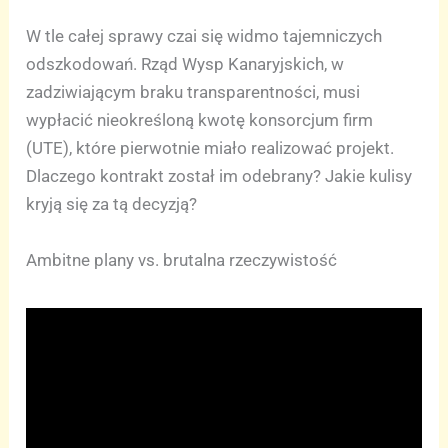
W tle całej sprawy czai się widmo tajemniczych
odszkodowań. Rząd Wysp Kanaryjskich, w
zadziwiającym braku transparentności, musi
wypłacić nieokreśloną kwotę konsorcjum firm
(UTE), które pierwotnie miało realizować projekt.
Dlaczego kontrakt został im odebrany? Jakie kulisy
kryją się za tą decyzją?
Ambitne plany vs. brutalna rzeczywistość