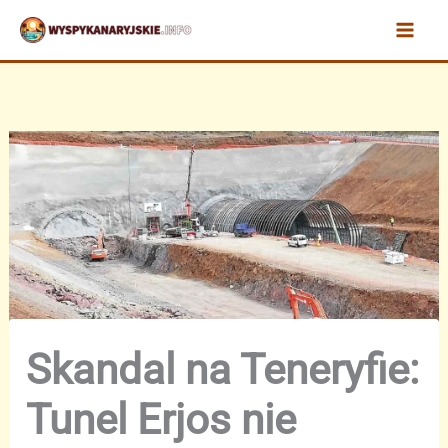
Przejdź
do
treści
Skandal na Teneryfie:
Tunel Erjos nie