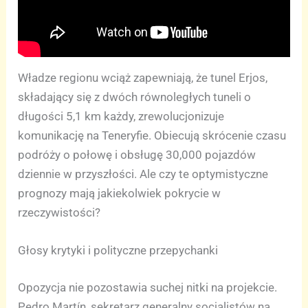
Władze regionu wciąż zapewniają, że tunel Erjos,
składający się z dwóch równoległych tuneli o
długości 5,1 km każdy, zrewolucjonizuje
komunikację na Teneryfie. Obiecują skrócenie czasu
podróży o połowę i obsługę 30,000 pojazdów
dziennie w przyszłości. Ale czy te optymistyczne
prognozy mają jakiekolwiek pokrycie w
rzeczywistości?
Głosy krytyki i polityczne przepychanki
Opozycja nie pozostawia suchej nitki na projekcie.
Pedro Martín, sekretarz generalny socjalistów na