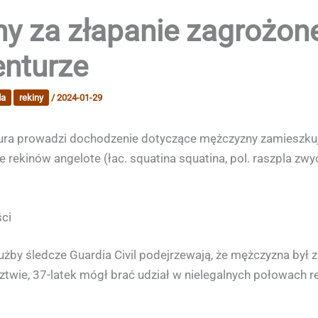
y za złapanie zagrożon
enturze
da
rekiny
/
2024-01-29
tura prowadzi dochodzenie dotyczące mężczyzny zamieszkują
 rekinów angelote (łac. squatina squatina, pol. raszpla zwy
ści
by śledcze Guardia Civil podejrzewają, że mężczyzna był
ztwie, 37-latek mógł brać udział w nielegalnych połowach re