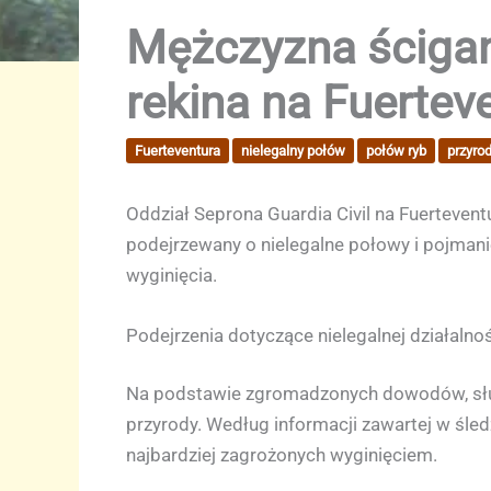
Mężczyzna ścigan
rekina na Fuertev
Fuerteventura
nielegalny połów
połów ryb
przyro
Oddział Seprona Guardia Civil na Fuerteven
podejrzewany o nielegalne połowy i pojmanie
wyginięcia.
Podejrzenia dotyczące nielegalnej działalno
Na podstawie zgromadzonych dowodów, służ
przyrody. Według informacji zawartej w śled
najbardziej zagrożonych wyginięciem.