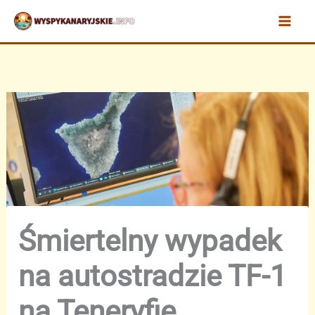
Przejdź
do
treści
Śmiertelny wypadek
na autostradzie TF-1
na Teneryfie