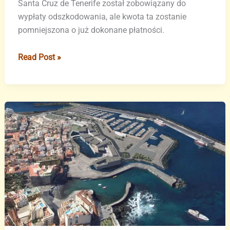
Santa Cruz de Tenerife został zobowiązany do
wypłaty odszkodowania, ale kwota ta zostanie
pomniejszona o już dokonane płatności.
Kontrowersje
Read Post »
wokół
kosztów
budowy
portu
na
Teneryfie