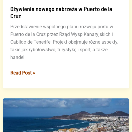
Ożywienie nowego nabrzeża w Puerto de la
Cruz
Przedstawienie wspólnego planu rozwoju portu w
Puerto de la Cruz przez Rząd Wysp Kanaryjskich i
Cabildo de Tenerife. Projekt obejmuje różne aspekty,
takie jak rybołówstwo, turystykę i sport, a także
handel.
Ożywienie
Read Post »
nowego
nabrzeża
w
Puerto
de
la
Cruz