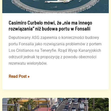
000
pojazdów
podczas
Tygodnia
Casimiro Curbelo mówi, że „nie ma innego
rozwiązania” niż budowa portu w Fonsalii
Wielkanocnego
Deputowany ASG zapewnia o konieczności budowy
portu Fonsalía jako rozwiązania problemów z portem
Los Cristianos na Teneryfie. Rząd Wysp Kanaryjskich
odrzucił jednak tę propozycję z powodu obecności
rezerwatu wielorybów.
Casimiro
Read Post »
Curbelo
mówi,
że
„nie
ma