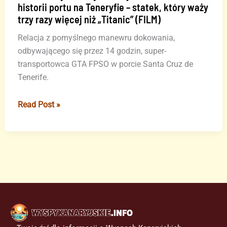
historii portu na Teneryfie – statek, który waży
trzy razy więcej niż „Titanic” (FILM)
Relacja z pomyślnego manewru dokowania,
odbywającego się przez 14 godzin, super-
transportowca GTA FPSO w porcie Santa Cruz de
Tenerife.
Jedno
Read Post »
z
najbardziej
złożonych
cumowań
w
historii
portu
na
Teneryfie