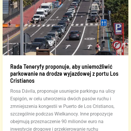
innego
rozwiązania”
niż
budowa
portu
w
Fonsalii
Rada Teneryfy proponuje, aby uniemożliwić
parkowanie na drodze wyjazdowej z portu Los
Cristianos
Rosa Dávila, proponuje usunięcie parkingu na ulicy
Espigón, w celu utworzenia dwóch pasów ruchu i
zmniejszenia kongestii w Puerto de Los Cristianos,
szczególnie podczas Wielkanocy. Inne propozycje
obejmują przeznaczenie 90 milionów euro na
inwestycje drogowe i przekierowanie ruchu