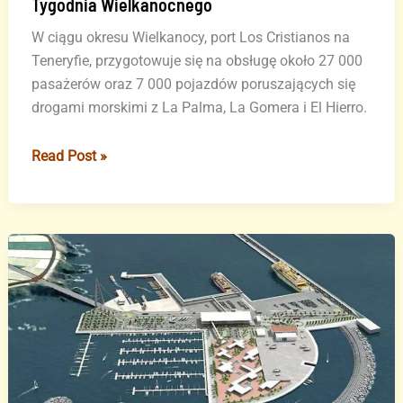
Tygodnia Wielkanocnego
W ciągu okresu Wielkanocy, port Los Cristianos na
Teneryfie, przygotowuje się na obsługę około 27 000
pasażerów oraz 7 000 pojazdów poruszających się
drogami morskimi z La Palma, La Gomera i El Hierro.
Port
Read Post »
Los
Cristianos
spodziewa
się
ruchu
27
000
pasażerów
i
7