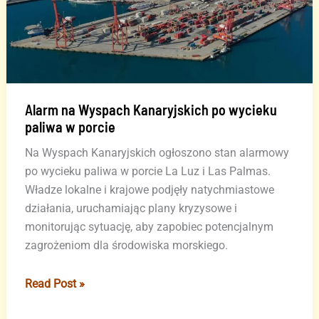
Alarm na Wyspach Kanaryjskich po wycieku
paliwa w porcie
Na Wyspach Kanaryjskich ogłoszono stan alarmowy
po wycieku paliwa w porcie La Luz i Las Palmas.
Władze lokalne i krajowe podjęły natychmiastowe
działania, uruchamiając plany kryzysowe i
monitorując sytuację, aby zapobiec potencjalnym
zagrożeniom dla środowiska morskiego.
Alarm
Read Post »
na