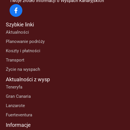
Twoje źródło informacji o Wyspach Kanaryjskich
–
statek,
który
Szybkie linki
waży
Aktualności
trzy
Planowanie podróży
razy
więcej
Koszty i płatności
niż
Transport
„Titanic”
Życie na wyspach
(FILM)
Aktualności z wysp
Teneryfa
Gran Canaria
Lanzarote
Fuerteventura
Informacje