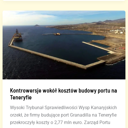
Wyspach
Kanaryjskich
po
wycieku
paliwa
w
porcie
Kontrowersje wokół kosztów budowy portu na
Teneryfie
Wysoki Trybunał Sprawiedliwości Wysp Kanaryjskich
orzekł, że firmy budujące port Granadilla na Teneryfie
przekroczyły koszty o 2,77 mln euro. Zarząd Portu