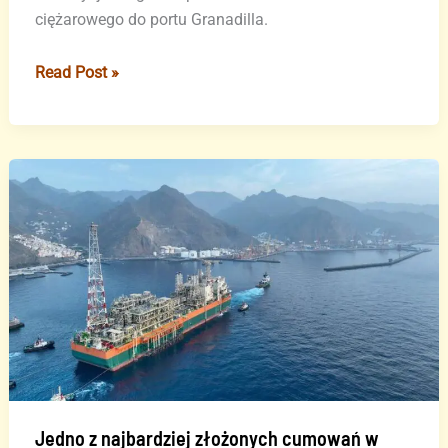
ciężarowego do portu Granadilla.
Rada
Read Post »
Teneryfy
proponuje,
aby
uniemożliwić
parkowanie
na
drodze
wyjazdowej
z
portu
Los
Cristianos
Jedno z najbardziej złożonych cumowań w