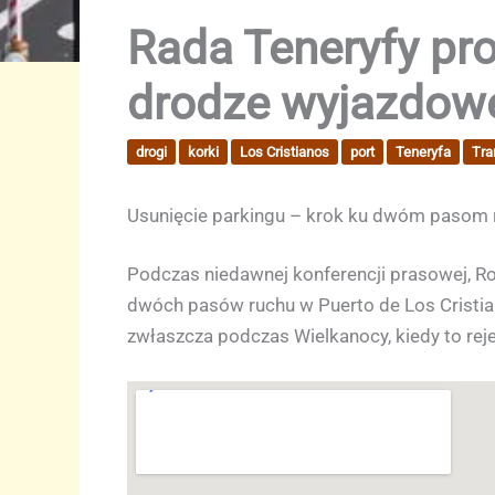
Rada Teneryfy pr
drodze wyjazdowej
drogi
korki
Los Cristianos
port
Teneryfa
Tra
Usunięcie parkingu – krok ku dwóm pasom r
Podczas niedawnej konferencji prasowej, Ros
dwóch pasów ruchu w Puerto de Los Cristia
zwłaszcza podczas Wielkanocy, kiedy to reje