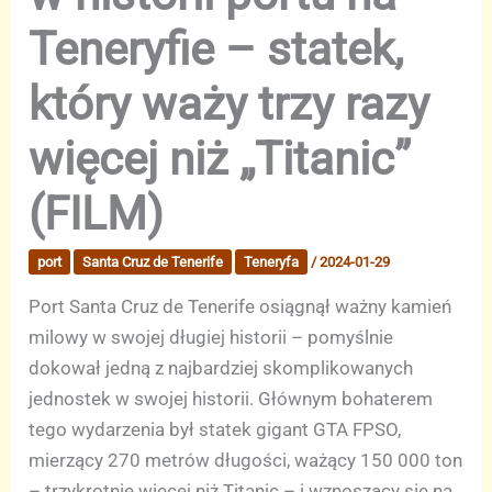
Teneryfie – statek,
który waży trzy razy
więcej niż „Titanic”
(FILM)
port
Santa Cruz de Tenerife
Teneryfa
/
2024-01-29
Port Santa Cruz de Tenerife osiągnął ważny kamień
milowy w swojej długiej historii – pomyślnie
dokował jedną z najbardziej skomplikowanych
jednostek w swojej historii. Głównym bohaterem
tego wydarzenia był statek gigant GTA FPSO,
mierzący 270 metrów długości, ważący 150 000 ton
– trzykrotnie więcej niż Titanic – i wznoszący się na