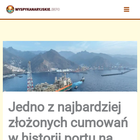
Przejdź
do
treści
Jedno z najbardziej
złożonych cumowań
w historii portu na