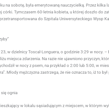
ątku na sobotę, była emerytowaną nauczycielką. Przez kilka l
ej córki. Tymczasem 60-letnia kobieta, u której doszło do z
 przetransportowana do Szpitala Uniwersyteckiego Wysp Ka
zyby”
 23, w dzielnicy Toscal-Longuera, o godzinie 3:29 w nocy. – 
liżu miejsca zdarzenia. Na razie nie ujawniono przyczyn, 
ychodził w nocy z psem, na przykład o 2:00 lub 5:00, w mies
ora”. Młody mężczyzna zastrzega, że nie oznacza to, iż to był
 się ognia
szkający w lokalu sąsiadującym z miejscem, w którym wybu