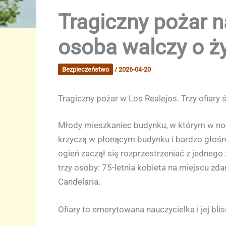
Tragiczny pożar na
osoba walczy o ż
Bezpieczeństwo
/
2026-04-20
Tragiczny pożar w Los Realejos. Trzy ofiary 
Młody mieszkaniec budynku, w którym w nocy 
krzyczą w płonącym budynku i bardzo głośne 
ogień zaczął się rozprzestrzeniać z jednego
trzy osoby: 75-letnia kobieta na miejscu zd
Candelaria.
Ofiary to emerytowana nauczycielka i jej blis