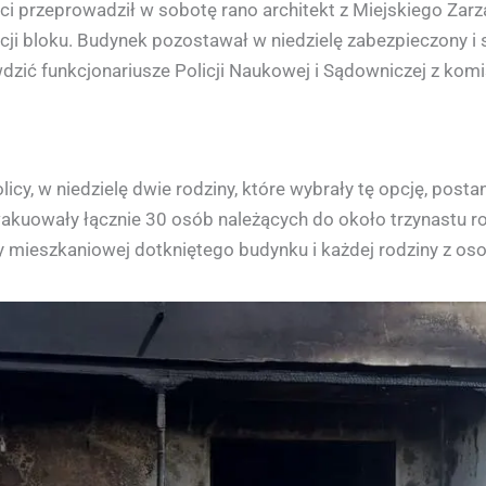
 przeprowadził w sobotę rano architekt z Miejskiego Zarząd
cji bloku. Budynek pozostawał w niedzielę zabezpieczony i s
ić funkcjonariusze Policji Naukowej i Sądowniczej z komis
icy, w niedzielę dwie rodziny, które wybrały tę opcję, post
ewakuowały łącznie 30 osób należących do około trzynastu r
 mieszkaniowej dotkniętego budynku i każdej rodziny z osob