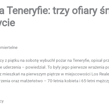
 Teneryfie: trzy ofiary ś
ycie
śmiertelne
z piątku na sobotę wybuchł pożar na Teneryfie, opisał prze
uderzenia – powiedział. To były jego pierwsze wrażenia po 
 z mieszkań na pierwszym piętrze w miejscowości Los Realej
arzenia oraz małżeństwo – 70-letnia kobieta i 65-letni mężc
cy