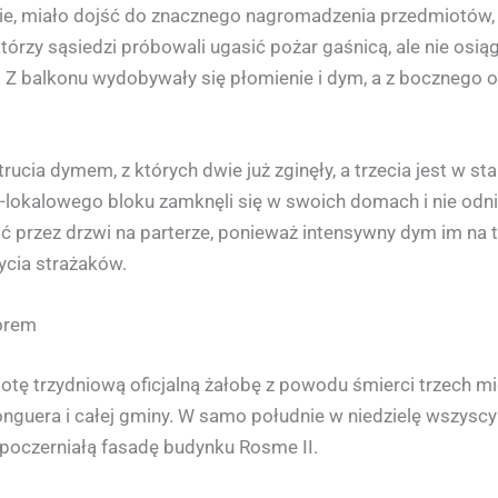
nie, miało dojść do znacznego nagromadzenia przedmiotów,
tórzy sąsiedzi próbowali ugasić pożar gaśnicą, ale nie osiąg
 Z balkonu wydobywały się płomienie i dym, a z bocznego 
ia dymem, z których dwie już zginęły, a trzecia jest w sta
-lokalowego bloku zamknęli się w swoich domach i nie odnieś
jść przez drzwi na parterze, ponieważ intensywny dym im na 
ycia strażaków.
orem
botę trzydniową oficjalną żałobę z powodu śmierci trzech
uera i całej gminy. W samo południe w niedzielę wszyscy 
 poczerniałą fasadę budynku Rosme II.