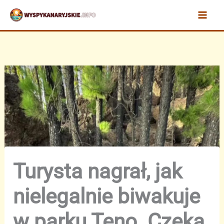
Przejdź
do
treści
Turysta nagrał, jak
nielegalnie biwakuje
w parku Teno. Czeka