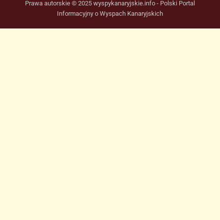
Prawa autorskie © 2025 wyspykanaryjskie.info - Polski Portal
Informacyjny o Wyspach Kanaryjskich