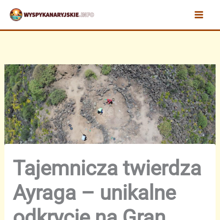
Przejdź
do
treści
Tajemnicza twierdza
Ayraga – unikalne
odkrycie na Gran