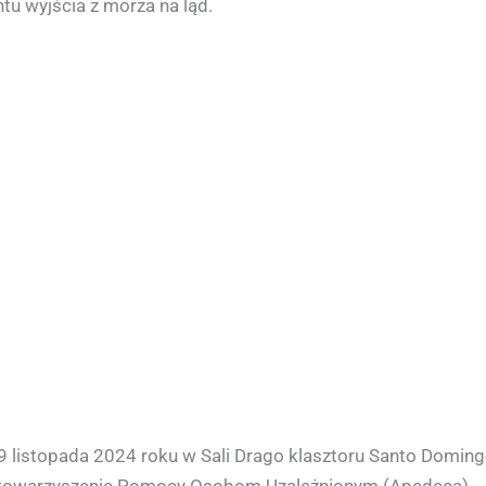
u wyjścia z morza na ląd.
 9 listopada 2024 roku w Sali Drago klasztoru Santo Domin
 Stowarzyszenie Pomocy Osobom Uzależnionym (Apedeca).