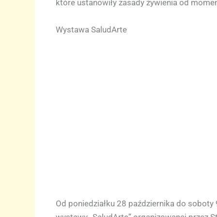
które ustanowiły zasady żywienia od moment
Wystawa SaludArte
Od poniedziałku 28 października do soboty
wystawy „SaludArte” organizowanej przez