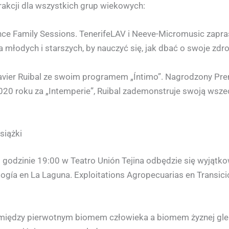
rakcji dla wszystkich grup wiekowych:
nce Family Sessions. TenerifeLAV i Neeve-Micromusic zapra
a młodych i starszych, by nauczyć się, jak dbać o swoje zdr
 Javier Ruibal ze swoim programem „Íntimo”. Nagrodzony Pr
020 roku za „Intemperie”, Ruibal zademonstruje swoją wsze
siążki
godzinie 19:00 w Teatro Unión Tejina odbędzie się wyjątkowe
gía en La Laguna. Exploitations Agropecuarias en Transici
y między pierwotnym biomem człowieka a biomem żyznej gleb