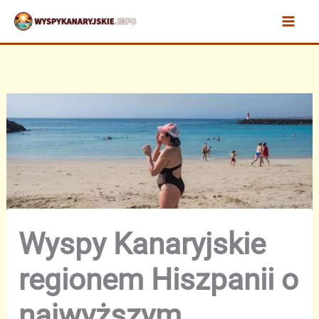
Przejdź
do
treści
Wyspy Kanaryjskie
regionem Hiszpanii o
najwyższym