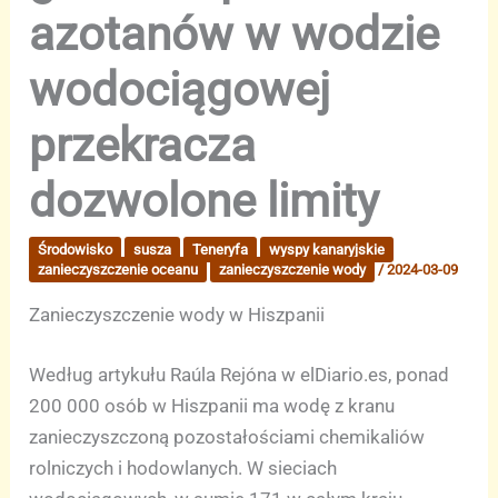
azotanów w wodzie
wodociągowej
przekracza
dozwolone limity
Środowisko
susza
Teneryfa
wyspy kanaryjskie
zanieczyszczenie oceanu
zanieczyszczenie wody
/
2024-03-09
Zanieczyszczenie wody w Hiszpanii
Według artykułu Raúla Rejóna w elDiario.es, ponad
200 000 osób w Hiszpanii ma wodę z kranu
zanieczyszczoną pozostałościami chemikaliów
rolniczych i hodowlanych. W sieciach