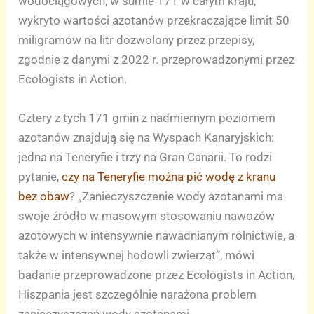
wodociągowych, w sumie 171 w całym kraju,
wykryto wartości azotanów przekraczające limit 50
miligramów na litr dozwolony przez przepisy,
zgodnie z danymi z 2022 r. przeprowadzonymi przez
Ecologists in Action.
Cztery z tych 171 gmin z nadmiernym poziomem
azotanów znajdują się na Wyspach Kanaryjskich:
jedna na Teneryfie i trzy na Gran Canarii. To rodzi
pytanie,
czy na Teneryfie można pić wodę z kranu
bez obaw
? „Zanieczyszczenie wody azotanami ma
swoje źródło w masowym stosowaniu nawozów
azotowych w intensywnie nawadnianym rolnictwie, a
także w intensywnej hodowli zwierząt”, mówi
badanie przeprowadzone przez Ecologists in Action,
Hiszpania jest szczególnie narażona problem
zanieczyszczeń wody azotanami.