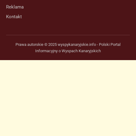
Reklama
Kontakt
Prawa autorskie © 2025 wyspykanaryjskie.info - Polski Portal
Informacyjny o Wyspach Kanaryjskich