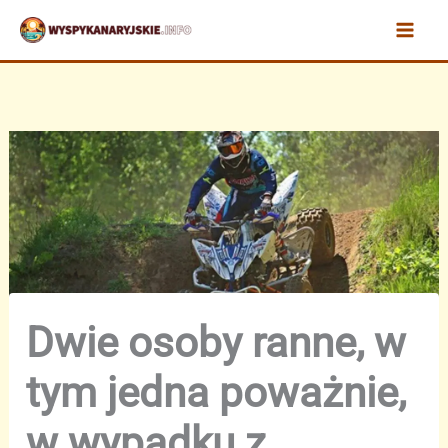
Przejdź
do
treści
Dwie osoby ranne, w
tym jedna poważnie,
w wypadku z