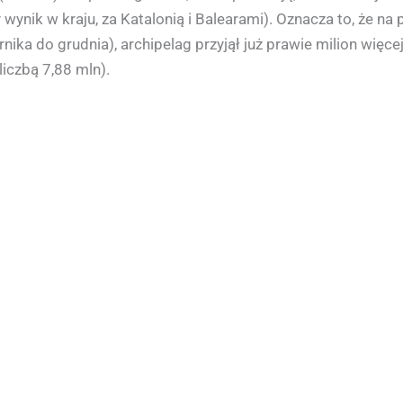
 wynik w kraju, za Katalonią i Balearami). Oznacza to, że n
rnika do grudnia), archipelag przyjął już prawie milion wię
liczbą 7,88 mln).