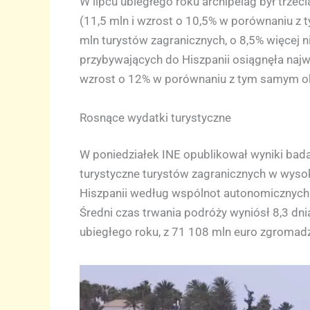
W lipcu ubiegłego roku archipelag był trze
(11,5 mln i wzrost o 10,5% w porównaniu z t
mln turystów zagranicznych, o 8,5% więcej 
przybywających do Hiszpanii osiągnęła naj
wzrost o 12% w porównaniu z tym samym o
Rosnące wydatki turystyczne
W poniedziałek INE opublikował wyniki bada
turystyczne turystów zagranicznych w wysok
Hiszpanii według wspólnot autonomicznych (1
Średni czas trwania podróży wyniósł 8,3 dni
ubiegłego roku, z 71 108 mln euro zgromad