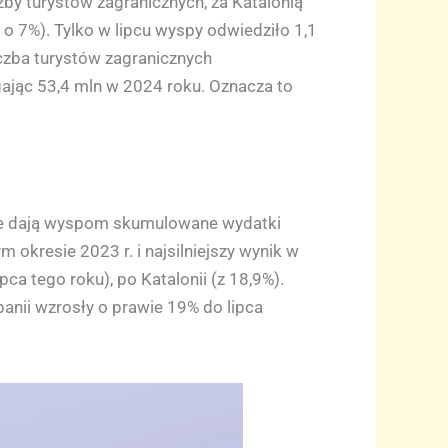
by turystów zagranicznych, za Katalonią
o 7%). Tylko w lipcu wyspy odwiedziło 1,1
iczba turystów zagranicznych
ając 53,4 mln w 2024 roku. Oznacza to
tóre dają wyspom skumulowane wydatki
okresie 2023 r. i najsilniejszy wynik w
ca tego roku), po Katalonii (z 18,9%).
panii wzrosły o prawie 19% do lipca