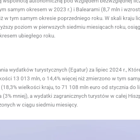
cią wspólnotą autonomiczną pod względem bezwzględnej licz
ym samym okresem w 2023 r.) i Balearami (8,7 mln i wzrost 
niż w tym samym okresie poprzedniego roku. W skali kraju l
wyższy poziom w pierwszych siedmiu miesiącach roku, osiąg
kresem ubiegłego roku.
nia wydatków turystycznych (Egatur) za lipiec 2024 r., K
ości 13 013 mln, o 14,4% więcej niż zmierzono w tym samym 
8,3% wielkości kraju, to 71 108 mln euro od stycznia do lip
a (3% mniej), a wydatki zagranicznych turystów w całej Hisz
zonych w ciągu siedmiu miesięcy.