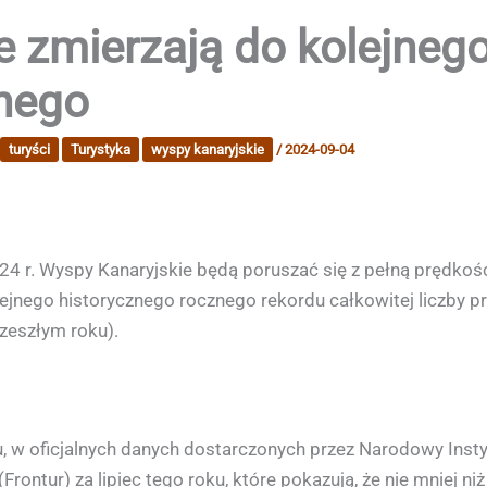
 zmierzają do kolejneg
znego
turyści
Turystyka
wyspy kanaryjskie
/
2024-09-04
2024 r. Wyspy Kanaryjskie będą poruszać się z pełną prędkoś
olejnego historycznego rocznego rekordu całkowitej liczby
zeszłym roku).
ku, w oficjalnych danych dostarczonych przez Narodowy Inst
Frontur) za lipiec tego roku, które pokazują, że nie mniej 