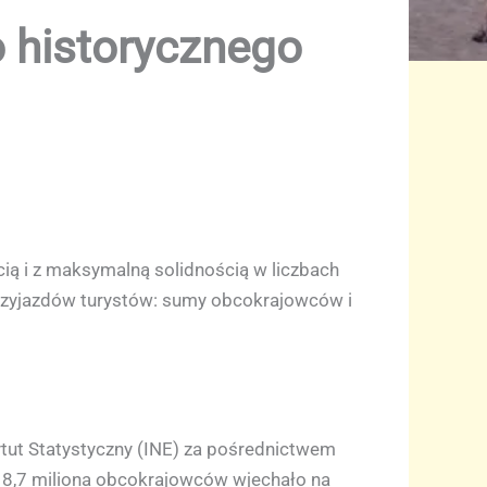
o historycznego
cią i z maksymalną solidnością w liczbach
 przyjazdów turystów: sumy obcokrajowców i
ytut Statystyczny (INE) za pośrednictwem
niż 8,7 miliona obcokrajowców wjechało na