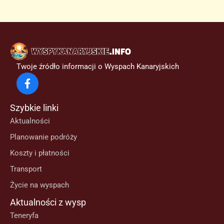
pytaniem,
czy
podróż
na
Teneryfę
Twoje źródło informacji o Wyspach Kanaryjskich
jest
bezpieczna
Szybkie linki
Aktualności
Planowanie podróży
Koszty i płatności
Transport
Życie na wyspach
Aktualności z wysp
Teneryfa