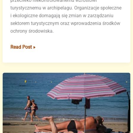
przeciwko niekontrolowanemu wzrostowi
turystycznemu w archipelagu. Organizacje społeczne
i ekologiczne domagają się zmian w zarządzaniu
sektorem turystycznym oraz wprowadzenia środków
ochrony środowiska.
La
Read Post »
Gomera
dołącza
do
demonstracji
20A
i
kończy
zjednoczenie
wszystkich
wysp
w