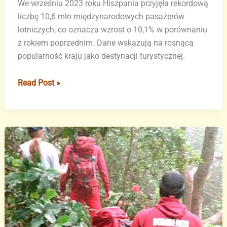
We wrześniu 2023 roku Hiszpania przyjęła rekordową
liczbę 10,6 mln międzynarodowych pasażerów
lotniczych, co oznacza wzrost o 10,1% w porównaniu
z rokiem poprzednim. Dane wskazują na rosnącą
popularność kraju jako destynacji turystycznej.
Rekordowa
Read Post »
liczba
turystów
w
Hiszpanii
we
wrześniu
2023