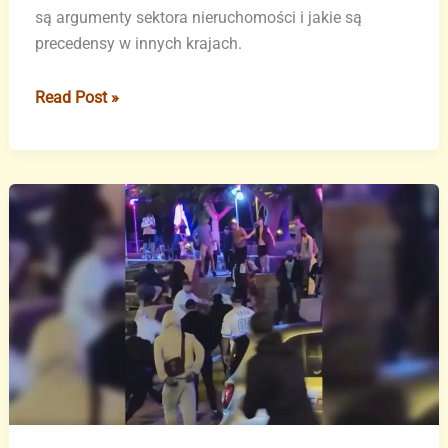
są argumenty sektora nieruchomości i jakie są
precedensy w innych krajach.
Wyspy
Read Post »
Kanaryjskie
szukają
luk
prawnych,
aby
ograniczyć
sprzedaż
domów
obcokrajowcom