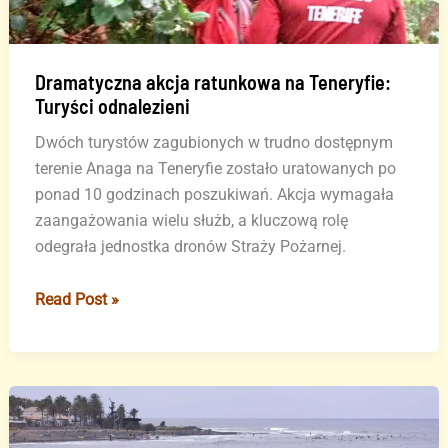
Dramatyczna akcja ratunkowa na Teneryfie:
Turyści odnalezieni
Dwóch turystów zagubionych w trudno dostępnym
terenie Anaga na Teneryfie zostało uratowanych po
ponad 10 godzinach poszukiwań. Akcja wymagała
zaangażowania wielu służb, a kluczową rolę
odegrała jednostka dronów Straży Pożarnej.
Dramatyczna
Read Post »
akcja
ratunkowa
na
Teneryfie:
Turyści