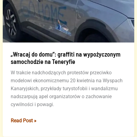
Verónicas
(FILMY)
„Wracaj do domu”: graffiti na wypożyczonym
samochodzie na Teneryfie
W trakcie nadchodzących protestów przeciwko
modelowi ekonomicznemu 20 kwietnia na Wyspach
Kanaryjskich, przykłady turystofobii i wandalizmu
nadszarpują apel organizatorów o zachowanie
cywilności i powagi.
„Wracaj
Read Post »
do
domu”: