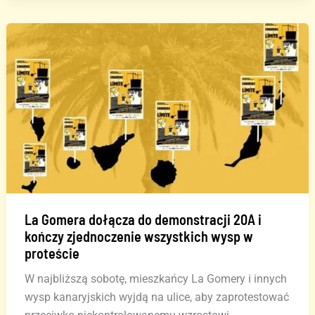
graffiti
na
wypożyczonym
samochodzie
na
Teneryfie
La Gomera dołącza do demonstracji 20A i
kończy zjednoczenie wszystkich wysp w
proteście
W najbliższą sobotę, mieszkańcy La Gomery i innych
wysp kanaryjskich wyjdą na ulice, aby zaprotestować