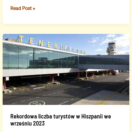
Teneryfa
Read Post »
najpopularniejszą
wyspą
wśród
turystów
na
Kanarach
Rekordowa liczba turystów w Hiszpanii we
wrześniu 2023