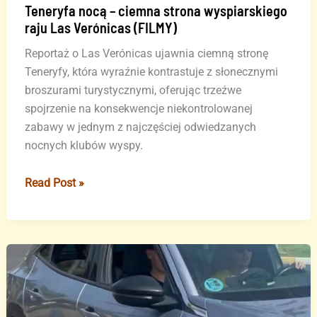
Teneryfa nocą – ciemna strona wyspiarskiego
raju Las Verónicas (FILMY)
Reportaż o Las Verónicas ujawnia ciemną stronę
Teneryfy, która wyraźnie kontrastuje z słonecznymi
broszurami turystycznymi, oferując trzeźwe
spojrzenie na konsekwencje niekontrolowanej
zabawy w jednym z najczęściej odwiedzanych
nocnych klubów wyspy.
Teneryfa
Read Post »
nocą
–
ciemna
strona
wyspiarskiego
raju
Las