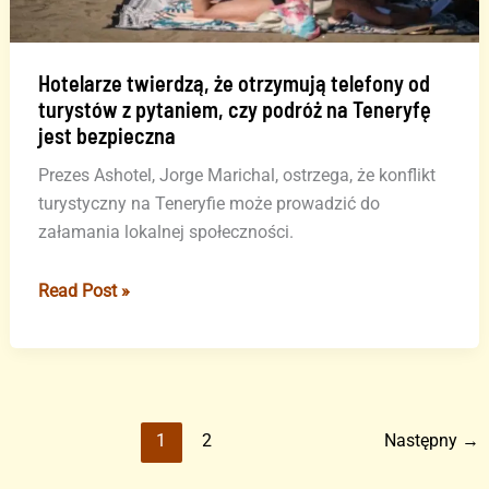
proteście
Hotelarze twierdzą, że otrzymują telefony od
turystów z pytaniem, czy podróż na Teneryfę
jest bezpieczna
Prezes Ashotel, Jorge Marichal, ostrzega, że konflikt
turystyczny na Teneryfie może prowadzić do
załamania lokalnej społeczności.
Hotelarze
Read Post »
twierdzą,
że
otrzymują
telefony
od
1
2
Następny
→
turystów
z