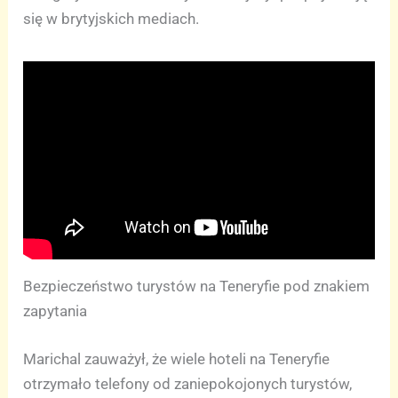
się w brytyjskich mediach.
Bezpieczeństwo turystów na Teneryfie pod znakiem
zapytania
Marichal zauważył, że wiele hoteli na Teneryfie
otrzymało telefony od zaniepokojonych turystów,