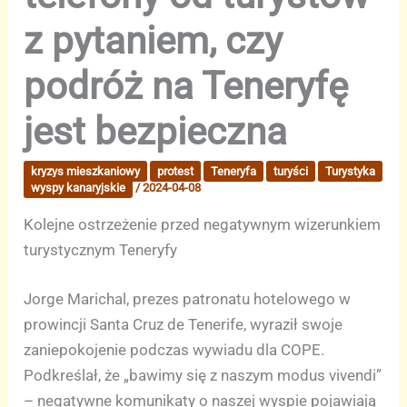
z pytaniem, czy
podróż na Teneryfę
jest bezpieczna
kryzys mieszkaniowy
protest
Teneryfa
turyści
Turystyka
wyspy kanaryjskie
/
2024-04-08
Kolejne ostrzeżenie przed negatywnym wizerunkiem
turystycznym Teneryfy
Jorge Marichal, prezes patronatu hotelowego w
prowincji Santa Cruz de Tenerife, wyraził swoje
zaniepokojenie podczas wywiadu dla COPE.
Podkreślał, że „bawimy się z naszym modus vivendi”
– negatywne komunikaty o naszej wyspie pojawiają