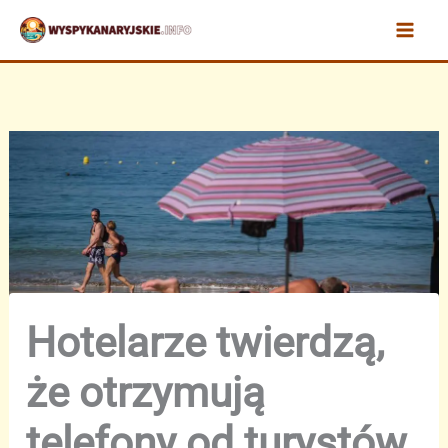
Przejdź
do
treści
Hotelarze twierdzą,
że otrzymują
telefony od turystów