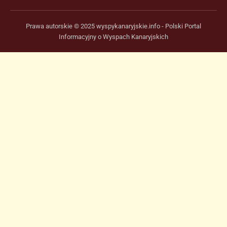
Prawa autorskie © 2025 wyspykanaryjskie.info - Polski Portal
Informacyjny o Wyspach Kanaryjskich