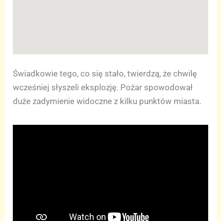
Świadkowie tego, co się stało, twierdzą, że chwilę
wcześniej słyszeli eksplozję. Pożar spowodował
duże zadymienie widoczne z kilku punktów miasta.