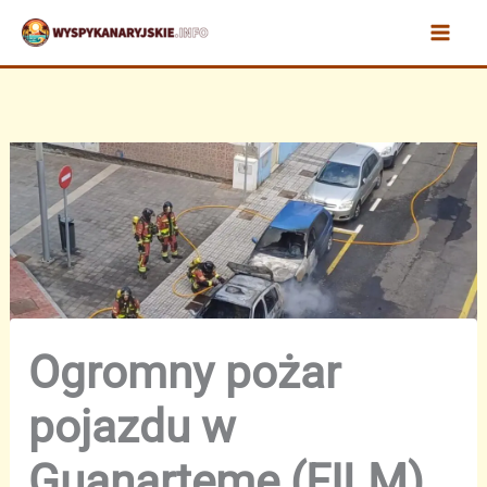
Przejdź
do
treści
Ogromny pożar
pojazdu w
Guanarteme (FILM)