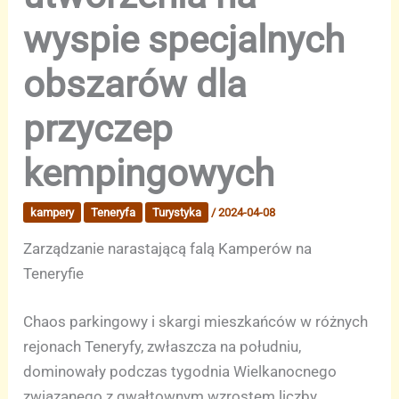
wyspie specjalnych
obszarów dla
przyczep
kempingowych
kampery
Teneryfa
Turystyka
/
2024-04-08
Zarządzanie narastającą falą Kamperów na
Teneryfie
Chaos parkingowy i skargi mieszkańców w różnych
rejonach Teneryfy, zwłaszcza na południu,
dominowały podczas tygodnia Wielkanocnego
związanego z gwałtownym wzrostem liczby