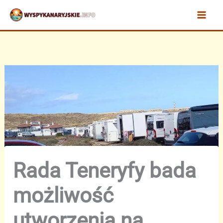
Przejdź
do
treści
Rada Teneryfy bada
możliwość
utworzenia na