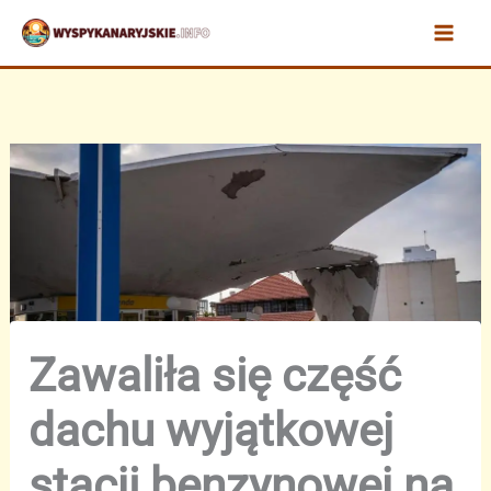
Przejdź
do
treści
Zawaliła się część
dachu wyjątkowej
stacji benzynowej na