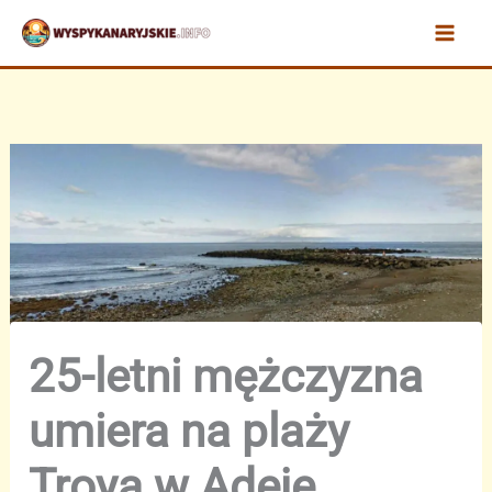
Przejdź
do
treści
25-letni mężczyzna
umiera na plaży
Troya w Adeje