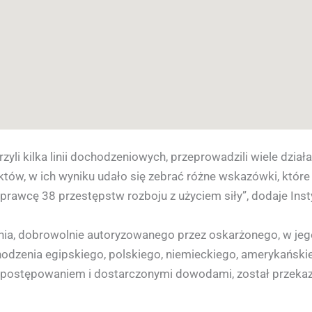
zyli kilka linii dochodzeniowych, przeprowadzili wiele dzia
nktów, w ich wyniku udało się zebrać różne wskazówki, które
awcę 38 przestępstw rozboju z użyciem siły”, dodaje Insty
nia, dobrowolnie autoryzowanego przez oskarżonego, w jeg
odzenia egipskiego, polskiego, niemieckiego, amerykańskieg
z postępowaniem i dostarczonymi dowodami, został przekaz